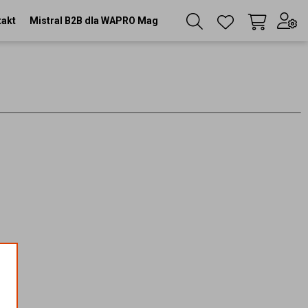
takt
Mistral B2B dla WAPRO Mag
Twój koszyk
(
0
szt
)
Zaloguj się
lub
Zarejestruj się
Język
PL
Waluta
zł