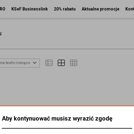
PRO
KSeF Businesslink
20% rabatu
Aktualne promocje
Kon
u
na brutto rosnąco
Aby kontynuować musisz wyrazić zgodę