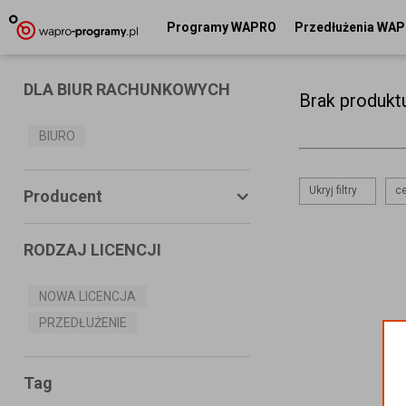
Programy WAPRO
Przedłużenia WA
DLA BIUR RACHUNKOWYCH
Brak produkt
BIURO
Ukryj filtry
ce
Producent
RODZAJ LICENCJI
ASSECO BUSINESS SOLUTIONS
S.A.
NOWA LICENCJA
PRZEDŁUŻENIE
MS SYSTEMS
CONNECTICO
Tag
MISTRAL.NET Sp. z o.o