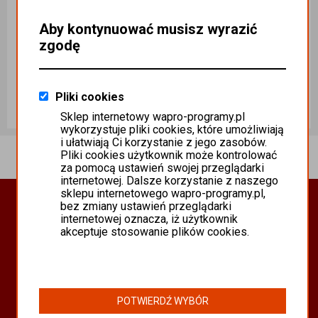
Aby kontynuować musisz wyrazić
zgodę
Mistral eFaktura i eWindykacja 365 Biznes licencja 365 dni
Mistral eFaktura i eWindykacja 365 PRO licencja na 365 dni
Ilość sztuk
Ilość sztuk
MISTRAL.NET Sp. z o.o
MISTRAL.NET Sp. z o.o
Pliki cookies
2447,70 zł
3677,70 zł
Sklep internetowy wapro-programy.pl
wykorzystuje pliki cookies, które umożliwiają
Dodaj do koszyka
Dodaj do koszyka
i ułatwiają Ci korzystanie z jego zasobów.
Pliki cookies użytkownik może kontrolować
za pomocą ustawień swojej przeglądarki
internetowej. Dalsze korzystanie z naszego
sklepu internetowego wapro-programy.pl,
Oprogramowanie Biznesowe
bez zmiany ustawień przeglądarki
internetowej oznacza, iż użytkownik
PROGRAMY WAPRO ERP
akceptuje stosowanie plików cookies.
PROGRAMY MISTRAL
SYSTEM SCANMAG
Oferta
POTWIERDŹ WYBÓR
Programy Asseco WAPRO