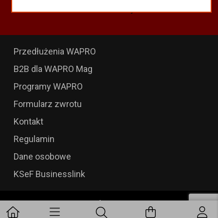
Odnowienia 365 i aktualizacje
Przedłużenia WAPRO
B2B dla WAPRO Mag
Programy WAPRO
Formularz zwrotu
Kontakt
Regulamin
Dane osobowe
KSeF Businesslink
ConnecticoInfo
Wersja
:
2.1.26.219