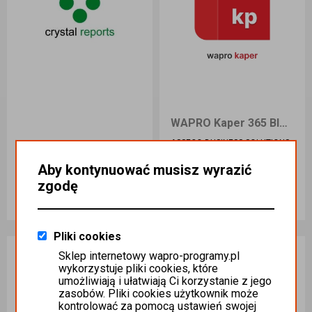
WAPRO Kaper 365 BIZNES Przedłużenie
ASSECO BUSINESS SOLUTIONS
S.A.
MSS Stan Rozrachunków na Dzień - Raport CR dla WAPRO Mag
Aby kontynuować musisz wyrazić
Promocja do
30.09.2026
641,51 zł
Ilość sztuk
Ilość sztuk
zgodę
-5%
MS SYSTEMS
613,77 zł
675,27 zł
Dodaj do koszyka
Dodaj do koszyka
Pliki cookies
WAPRO 365
WAPRO 365
Sklep internetowy wapro-programy.pl
wykorzystuje pliki cookies, które
umożliwiają i ułatwiają Ci korzystanie z jego
zasobów. Pliki cookies użytkownik może
kontrolować za pomocą ustawień swojej