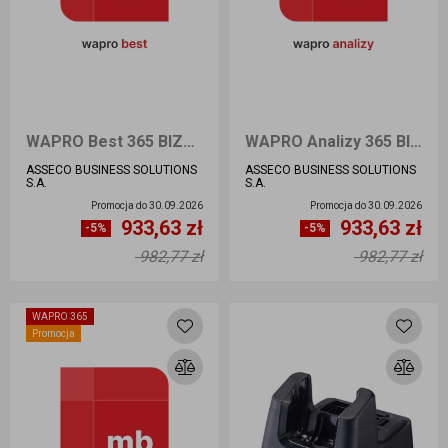
WAPRO Best 365 BIZNES 200 Przedłużenie
WAPRO Analizy 365 BIZNES Przedłużenie
ASSECO BUSINESS SOLUTIONS
ASSECO BUSINESS SOLUTIONS
S.A.
S.A.
Promocja do
30.09.2026
Promocja do
30.09.2026
933,63 zł
933,63 zł
Ilość sztuk
Ilość sztuk
-5%
-5%
982,77 zł
982,77 zł
Dodaj do koszyka
Dodaj do koszyka
WAPRO 365
Promocja