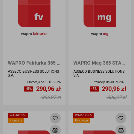
WAPRO Fakturka 365 START Przedłużenie
WAPRO Mag 365 START Przedłużenie
ASSECO BUSINESS SOLUTIONS
ASSECO BUSINESS SOLUTIONS
S.A.
S.A.
Promocja do
30.09.2026
Promocja do
30.09.2026
290,96 zł
290,96 zł
Ilość sztuk
Ilość sztuk
-5%
-5%
306,27 zł
306,27 zł
Dodaj do koszyka
Dodaj do koszyka
WAPRO 365
WAPRO 365
Promocja
Promocja