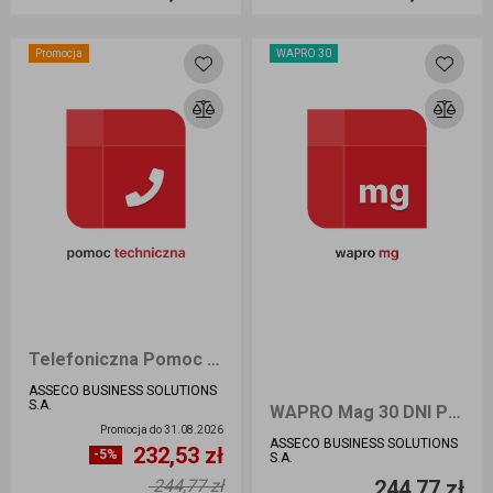
Dodaj do koszyka
Dodaj do koszyka
Promocja
WAPRO 30
Telefoniczna Pomoc Techniczna (TPT) 30 dni
ASSECO BUSINESS SOLUTIONS
S.A.
WAPRO Mag 30 DNI PRESTIŻ PLUS
Promocja do
31.08.2026
ASSECO BUSINESS SOLUTIONS
232,53 zł
Ilość sztuk
Ilość sztuk
-5%
S.A.
244,77 zł
244,77 zł