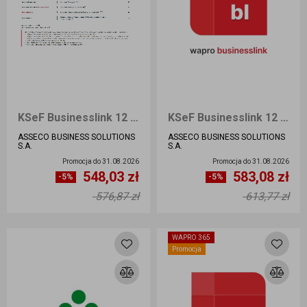
KSeF Businesslink 12 000 BIZNES 360 dni, Pakiet 12 000 ePunktów
KSeF Businesslink 12 000 BIURO 360 dni, Pakiet 12 000 ePunktów
ASSECO BUSINESS SOLUTIONS
ASSECO BUSINESS SOLUTIONS
S.A.
S.A.
Promocja do
31.08.2026
Promocja do
31.08.2026
548,03 zł
583,08 zł
Ilość sztuk
Ilość sztuk
-5%
-5%
576,87 zł
613,77 zł
Dodaj do koszyka
Dodaj do koszyka
WAPRO 365
Promocja