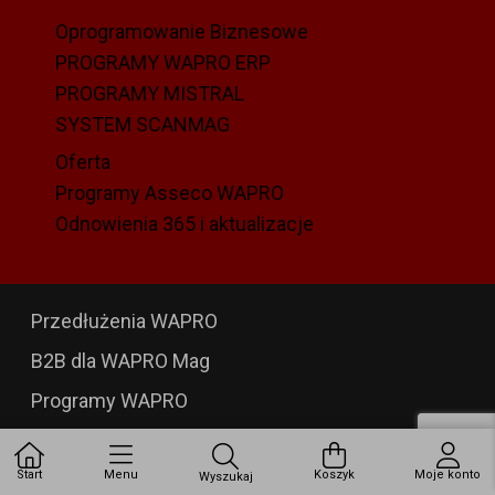
Oprogramowanie Biznesowe
PROGRAMY WAPRO ERP
PROGRAMY MISTRAL
SYSTEM SCANMAG
Oferta
Programy Asseco WAPRO
Odnowienia 365 i aktualizacje
Przedłużenia WAPRO
B2B dla WAPRO Mag
Programy WAPRO
Formularz zwrotu
Start
Menu
Koszyk
Moje konto
Kontakt
Wyszukaj