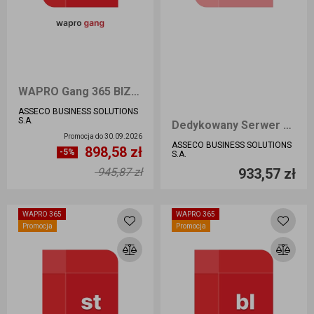
WAPRO Gang 365 BIZNES 30 Przedłużenie
ASSECO BUSINESS SOLUTIONS
S.A.
Dedykowany Serwer Wirtualny BIZNES Online
Promocja do
30.09.2026
ASSECO BUSINESS SOLUTIONS
898,58 zł
Ilość sztuk
Ilość sztuk
-5%
S.A.
945,87 zł
933,57 zł
Dodaj do koszyka
Dodaj do koszyka
WAPRO 365
WAPRO 365
Promocja
Promocja