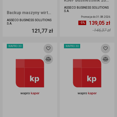
KSeF Businesslink 2000 BIURO 360 dni, Pakiet 2 000 ePunktów
ASSECO BUSINESS SOLUTIONS
S.A.
Backup maszyny wirtualnej BIZNES Online
Promocja do
31.08.2026
ASSECO BUSINESS SOLUTIONS
139,05 zł
Ilość sztuk
-5%
S.A.
121,77 zł
146,37 zł
Dodaj do koszyka
Przejdź do artykułu
WAPRO 30
WAPRO 30