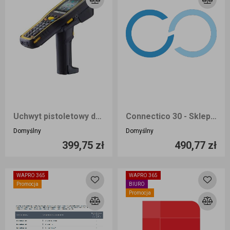
Uchwyt pistoletowy do CipherLab 9700 Pistol Grip
Connectico 30 - Sklep internetowy dla WAPRO Mag
Ilość sztuk
Ilość sztuk
Domyślny
Domyślny
399,75 zł
490,77 zł
Dodaj do koszyka
Dodaj do koszyka
WAPRO 365
WAPRO 365
Promocja
BIURO
Promocja