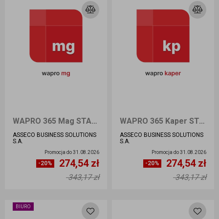
WAPRO 365 Mag START - Nowa licencja
WAPRO 365 Kaper START - Nowa licencja
ASSECO BUSINESS SOLUTIONS
ASSECO BUSINESS SOLUTIONS
S.A.
S.A.
Promocja do
31.08.2026
Promocja do
31.08.2026
274,54 zł
274,54 zł
Ilość sztuk
Ilość sztuk
-20%
-20%
343,17 zł
343,17 zł
Dodaj do koszyka
Dodaj do koszyka
BIURO