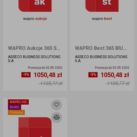
WAPRO Aukcje 365 START 1000 Przedłużenie
WAPRO Best 365 BIURO 100 Przedłużenie
ASSECO BUSINESS SOLUTIONS
ASSECO BUSINESS SOLUTIONS
S.A.
S.A.
Promocja do
30.09.2026
Promocja do
30.09.2026
1050,48 zł
1050,48 zł
Ilość sztuk
Ilość sztuk
-5%
-5%
1105,77 zł
1105,77 zł
Dodaj do koszyka
Dodaj do koszyka
WAPRO 365
BIURO
Promocja