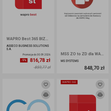
WAPRO Best 365 BIZNES 100 Przedłużenie
ASSECO BUSINESS SOLUTIONS
S.A.
MSS ZO to ZD dla WAPRO Mag
Promocja do
30.09.2026
816,78 zł
Ilość sztuk
Ilość sztuk
-5%
MS SYSTEMS
859,77 zł
848,70 zł
Dodaj do koszyka
Dodaj do koszyka
WAPRO 365