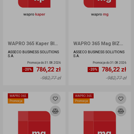
WAPRO 365 Kaper BIZNES KOLEJNE STANOWISKO - Nowa licencja
WAPRO 365 Mag BIZNES - Nowa licencja
ASSECO BUSINESS SOLUTIONS
ASSECO BUSINESS SOLUTIONS
S.A.
S.A.
Promocja do
31.08.2026
Promocja do
31.08.2026
786,22 zł
786,22 zł
Ilość sztuk
Ilość sztuk
-20%
-20%
982,77 zł
982,77 zł
Dodaj do koszyka
Dodaj do koszyka
WAPRO 365
WAPRO 365
Promocja
Promocja