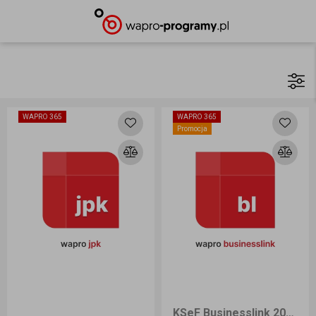
WAPRO 365
WAPRO 365
Promocja
KSeF Businesslink 2000 BIZNES 360 dni, Pakiet 2 000 ePunktów