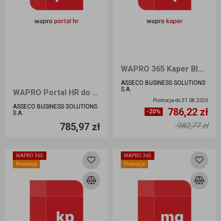
WAPRO 365 Kaper BIZNES - Nowa licencja
ASSECO BUSINESS SOLUTIONS
S.A.
WAPRO Portal HR do 20 prac 365 BIZNES
Promocja do
31.08.2026
ASSECO BUSINESS SOLUTIONS
786,22 zł
Ilość sztuk
Ilość sztuk
-20%
S.A.
785,97 zł
982,77 zł
Dodaj do koszyka
Dodaj do koszyka
WAPRO 365
WAPRO 365
Promocja
Promocja