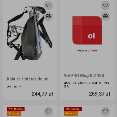
WAPRO Mag BIZNES Anywhere online
Kabura Holster do uchwytu pistoletowego do CipherLab 9700
ASSECO BUSINESS SOLUTIONS
Ilość sztuk
Ilość sztuk
Domyślny
S.A.
244,77 zł
269,37 zł
Dodaj do koszyka
Dodaj do koszyka
WAPRO 365
WAPRO 365
Promocja
Promocja