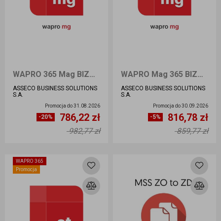
WAPRO 365 Mag BIZNES STANOWISKO - Nowa licencja
WAPRO Mag 365 BIZNES Przedłużenie
ASSECO BUSINESS SOLUTIONS
ASSECO BUSINESS SOLUTIONS
S.A.
S.A.
Promocja do
31.08.2026
Promocja do
30.09.2026
786,22 zł
816,78 zł
Ilość sztuk
Ilość sztuk
-20%
-5%
982,77 zł
859,77 zł
Dodaj do koszyka
Dodaj do koszyka
WAPRO 365
Promocja