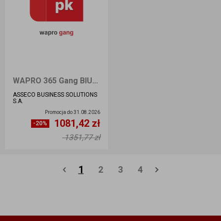
WAPRO 365 Gang BIURO do 30 pracowników w kartotece STANOWISKO - Nowa licencja
ASSECO BUSINESS SOLUTIONS
S.A.
Promocja do
31.08.2026
1081,42 zł
Ilość sztuk
-20%
1351,77 zł
Dodaj do koszyka
1
2
3
4