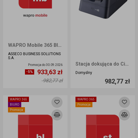
WAPRO Mobile 365 BIZNES Odnowienie
ASSECO BUSINESS SOLUTIONS
S.A.
Stacja dokująca do CipherLab 9700
Promocja do
30.09.2026
933,63 zł
Ilość sztuk
Ilość sztuk
-5%
Domyślny
982,77 zł
982,77 zł
Dodaj do koszyka
Dodaj do koszyka
WAPRO 365
WAPRO 365
BIURO
Promocja
Promocja