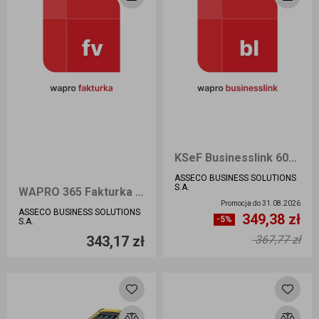
KSeF Businesslink 6000 BIURO 360 dni, Pakiet 6 000 ePunktów
ASSECO BUSINESS SOLUTIONS
S.A.
WAPRO 365 Fakturka START - Nowa licencja
Promocja do
31.08.2026
ASSECO BUSINESS SOLUTIONS
349,38 zł
Ilość sztuk
Ilość sztuk
-5%
S.A.
343,17 zł
367,77 zł
Dodaj do koszyka
Dodaj do koszyka