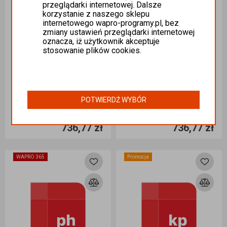
przeglądarki internetowej. Dalsze
korzystanie z naszego sklepu
internetowego wapro-programy.pl, bez
zmiany ustawień przeglądarki internetowej
oznacza, iż użytkownik akceptuje
stosowanie plików cookies.
WAPRO 365 MAG Mobile ANDROID Stanowisko
WAPRO Mobilny inwentaryzator środków trwałych 365 BIZNES
POTWIERDŹ WYBÓR
ASSECO BUSINESS SOLUTIONS
ASSECO BUSINESS SOLUTIONS
Ilość sztuk
Ilość sztuk
S.A.
S.A.
736,77 zł
736,77 zł
Dodaj do koszyka
Dodaj do koszyka
WAPRO 365
Promocja