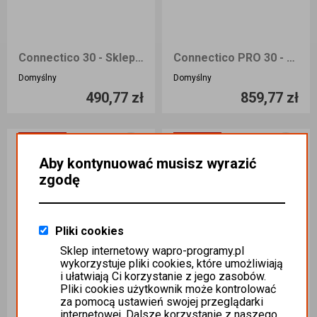
Connectico 30 - Sklep internetowy dla WAPRO Mag
Connectico PRO 30 - Sklep internetowy dla WAPRO Mag
Ilość sztuk
Ilość sztuk
Domyślny
Domyślny
490,77 zł
859,77 zł
Dodaj do koszyka
Dodaj do koszyka
WAPRO 365
WAPRO 365
Aby kontynuować musisz wyrazić
zgodę
Pliki cookies
Sklep internetowy wapro-programy.pl
wykorzystuje pliki cookies, które umożliwiają
i ułatwiają Ci korzystanie z jego zasobów.
Pliki cookies użytkownik może kontrolować
za pomocą ustawień swojej przeglądarki
internetowej. Dalsze korzystanie z naszego