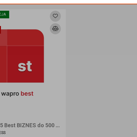
Dodaj do koszyka
Dodaj do koszyk
CJA
WAPRO 365 Best BIZNES do 500 Śodków Trwałych. - Nowa licencja
ESS
.