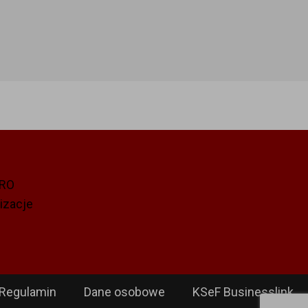
PRO
izacje
Regulamin
Dane osobowe
KSeF Businesslink