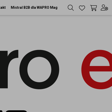
takt
Mistral B2B dla WAPRO Mag
Twój koszyk
(
0
szt
)
Zaloguj się
lub
Zarejestruj się
Język
PL
Waluta
zł