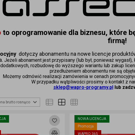
 
to oprogramowanie dla biznesu, które bę
firmą!
ocyjny  
dotyczy abonamentu na nowe licencje produktów,
. 
Jeżeli abonament jest przypisany (lub był, ponieważ wygasł),
dodatkowych, rozbudowę do wyższego wariantu lub zakup licencji
przedłużeniem abonamentu nie są objęt
Możemy odmówić realizacji zamówienia w cenach promocyjnych
W przypadku wątpliwości prosimy o kontakt z n
sklep@wapro-programy.pl
 lub zadz
na brutto rosnąco
CJA
NOWA LICENCJA
Promocja
WAPRO 365