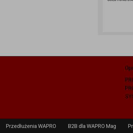
Op
PR
PR
SY
Przedłużenia WAPRO
B2B dla WAPRO Mag
P