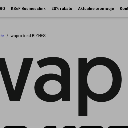
PRO
KSeF Businesslink
20% rabatu
Aktualne promocje
Kon
ałe
/
wapro best BIZNES