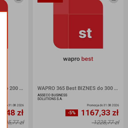
WAPRO 365 Best BIZNES do 200 Środków Trwałych - Nowa licencja
WAPRO 365 Best BIZNES do 300 Środków Trwałych - Nowa licencja
ASSECO BUSINESS
SOLUTIONS S.A.
cja do
31.08.2026
Promocja do
31.08.2026
0,48 zł
1167,33 zł
-5%
Ilość sztuk
1105,77 zł
1228,77 zł