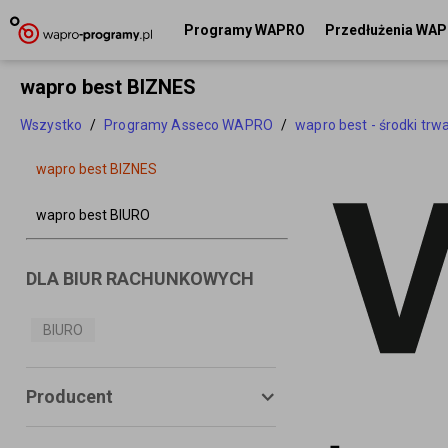
Programy WAPRO
Przedłużenia WA
wapro best BIZNES
Wszystko
/
Programy Asseco WAPRO
/
wapro best - środki trw
wapro best BIZNES
wapro best BIURO
DLA BIUR RACHUNKOWYCH
BIURO
Producent