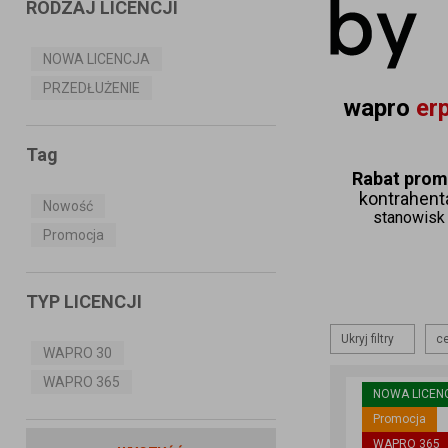
RODZAJ LICENCJI
ASSECO BUSINESS SOLUTIONS
S.A.
NOWA LICENCJA
PRZEDŁUŻENIE
MS SYSTEMS
wapro 
erp
CONNECTICO
Tag
MISTRAL.NET Sp. z o.o
Rabat prom
kontrahenta
Nowość
stanowisk 
Promocja
TYP LICENCJI
Ukryj filtry
ce
WAPRO 30
WAPRO 365
NOWA LICEN
Promocja
WAPRO 365