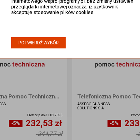
internetowego wapro-programy.pl, bez zmiany ustawień
przeglądarki internetowej oznacza, iż użytkownik
akceptuje stosowanie plików cookies.
POTWIERDŹ WYBÓR
Telefoniczna Pomoc Techniczna (TPT) 30 dni
ESS
ASSECO BUSINESS
.
SOLUTIONS S.A.
Promocja do
31.08.2026
Promo
232,53 zł
233
-5%
-5%
Ilość sztuk
Ilość sztuk
244,77 zł