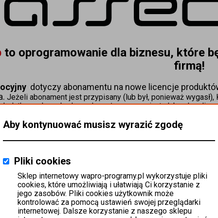
 
to oprogramowanie dla biznesu, które bę
firmą!
ocyjny  
dotyczy abonamentu na nowe licencje produktów,
. 
Jeżeli abonament jest przypisany (lub był, ponieważ wygasł),
dodatkowych, rozbudowę do wyższego wariantu lub zakup licencji
przedłużeniem abonamentu nie są objęt
Możemy odmówić realizacji zamówienia w cenach promocyjnych
Aby kontynuować musisz wyrazić zgodę
W przypadku wątpliwości prosimy o kontakt z n
sklep@wapro-programy.pl
 lub zadz
Pliki cookies
na brutto rosnąco
Sklep internetowy wapro-programy.pl wykorzystuje pliki
cookies, które umożliwiają i ułatwiają Ci korzystanie z
Promocja
jego zasobów. Pliki cookies użytkownik może
kontrolować za pomocą ustawień swojej przeglądarki
WAPRO 365
internetowej. Dalsze korzystanie z naszego sklepu