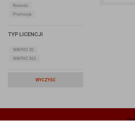
Nowość
Promocja
TYP LICENCJI
WAPRO 30
WAPRO 365
WYCZYŚĆ
Op
PR