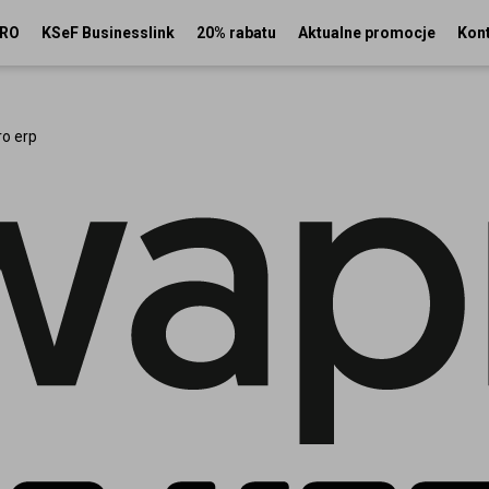
PRO
KSeF Businesslink
20% rabatu
Aktualne promocje
Kon
o erp