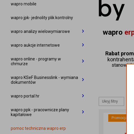
wapro gang BIURO
wapro best BIZNES
wapro mobile
wapro gang PRESTIŻ
wapro best BIURO
wapro jpk- jednolity plik kontrolny
wapro 
erp
wapro analizy wielowymiarowe
wapro analizy BIZNES
wapro aukcje internetowe
Rabat prom
wapro analizy PRESTIŻ
AUKCJE 365 START
kontrahenta
wapro online - programy w
chmurze
stanowisk 
AUKCJE 365 BIZNES
wapro mag online BIZNES
wapro KSeF Businesslink - wymiana
dokumentów
wapro erp najwyższe wersje w
chmurze
WARIANT 360 BIZNES
wapro portal hr
Ukryj filtry
ce
wapro erp BIURO oraz BIURO
WARIANT 360 BIURO
wapro portal hr 365 BIZNES
wapro ppk - pracownicze plany
PLUS
kapitałowe
Promocja
wapro portal hr 365 BIURO
dedykowany serwer BIZNES
wapro ppk 365 PRO
pomoc techniczna wapro erp