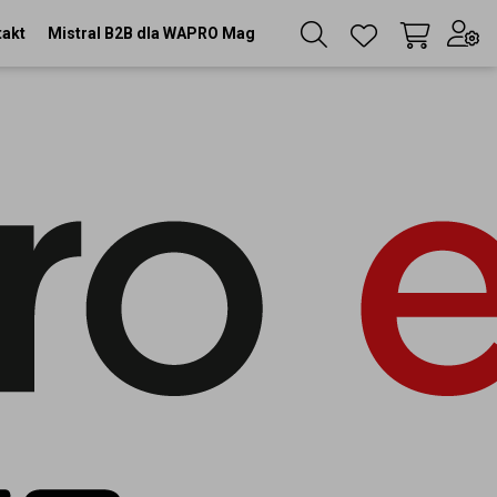
takt
Mistral B2B dla WAPRO Mag
Twój koszyk
(
0
szt
)
Zaloguj się
lub
Zarejestruj się
Język
PL
Waluta
zł