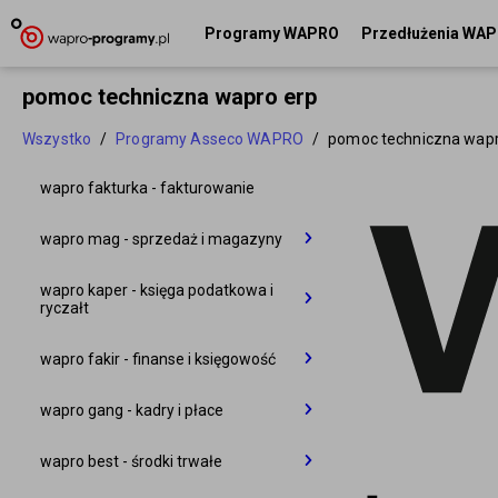
Programy WAPRO
Przedłużenia WA
pomoc techniczna wapro erp
Wszystko
/
Programy Asseco WAPRO
/
pomoc techniczna wapr
wapro fakturka - fakturowanie
wapro mag - sprzedaż i magazyny
wapro mag START
wapro kaper - księga podatkowa i
ryczałt
wapro mag BIZNES
wapro kaper START
wapro fakir - finanse i księgowość
wapro mag PRESTIŻ
wapro kaper BIZNES
wapro fakir BIZNES
wapro gang - kadry i płace
wapro mag PRESTIŻ PLUS
wapro kaper BIURO
wapro fakir BIURO
wapro gang BIZNES
wapro best - środki trwałe
wapro mag BIURO
wapro kaper PRESTIŻ
wapro fakir PRESTIŻ