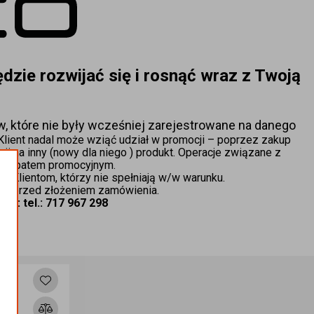
dzie rozwijać się i rosnąć wraz z Twoją 
 które nie były wcześniej zarejestrowane na danego 
 Klient nadal może wziąć udział w promocji – poprzez zakup 
 na inny (nowy dla niego ) produkt. Operacje związane z 
e rabatem promocyjnym.
 Klientom, którzy nie spełniają w/w warunku.
ami przed złożeniem zamówienia.
woń: tel.: 717 967 298