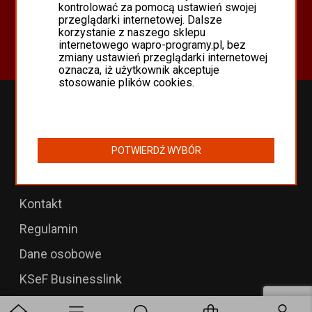
Oferta
kontrolować za pomocą ustawień swojej
przeglądarki internetowej. Dalsze
Programy Asseco WAPRO
korzystanie z naszego sklepu
Odnowienia 365 i aktualizacje
internetowego wapro-programy.pl, bez
zmiany ustawień przeglądarki internetowej
oznacza, iż użytkownik akceptuje
stosowanie plików cookies.
Przedłużenia WAPRO
B2B dla WAPRO Mag
POTWIERDŹ WYBÓR
Programy WAPRO
Formularz zwrotu
Kontakt
Regulamin
Dane osobowe
KSeF Businesslink