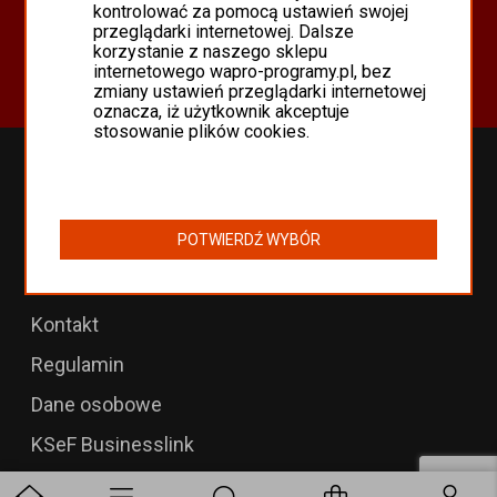
Oferta
kontrolować za pomocą ustawień swojej
przeglądarki internetowej. Dalsze
Programy Asseco WAPRO
korzystanie z naszego sklepu
Odnowienia 365 i aktualizacje
internetowego wapro-programy.pl, bez
zmiany ustawień przeglądarki internetowej
oznacza, iż użytkownik akceptuje
stosowanie plików cookies.
Przedłużenia WAPRO
B2B dla WAPRO Mag
POTWIERDŹ WYBÓR
Programy WAPRO
Formularz zwrotu
Kontakt
Regulamin
Dane osobowe
KSeF Businesslink