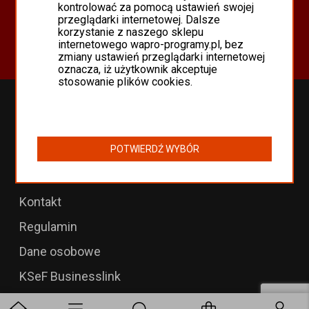
Oferta
kontrolować za pomocą ustawień swojej
przeglądarki internetowej. Dalsze
Programy Asseco WAPRO
korzystanie z naszego sklepu
Odnowienia 365 i aktualizacje
internetowego wapro-programy.pl, bez
zmiany ustawień przeglądarki internetowej
oznacza, iż użytkownik akceptuje
stosowanie plików cookies.
Przedłużenia WAPRO
B2B dla WAPRO Mag
POTWIERDŹ WYBÓR
Programy WAPRO
Formularz zwrotu
Kontakt
Regulamin
Dane osobowe
KSeF Businesslink