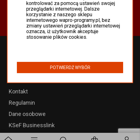
Oferta
kontrolować za pomocą ustawień swojej
przeglądarki internetowej. Dalsze
Programy Asseco WAPRO
korzystanie z naszego sklepu
Odnowienia 365 i aktualizacje
internetowego wapro-programy.pl, bez
zmiany ustawień przeglądarki internetowej
oznacza, iż użytkownik akceptuje
stosowanie plików cookies.
Przedłużenia WAPRO
B2B dla WAPRO Mag
POTWIERDŹ WYBÓR
Programy WAPRO
Formularz zwrotu
Kontakt
Regulamin
Dane osobowe
KSeF Businesslink