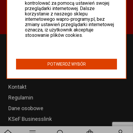
Oferta
kontrolować za pomocą ustawień swojej
przeglądarki internetowej. Dalsze
Programy Asseco WAPRO
korzystanie z naszego sklepu
Odnowienia 365 i aktualizacje
internetowego wapro-programy.pl, bez
zmiany ustawień przeglądarki internetowej
oznacza, iż użytkownik akceptuje
stosowanie plików cookies.
Przedłużenia WAPRO
B2B dla WAPRO Mag
POTWIERDŹ WYBÓR
Programy WAPRO
Formularz zwrotu
Kontakt
Regulamin
Dane osobowe
KSeF Businesslink