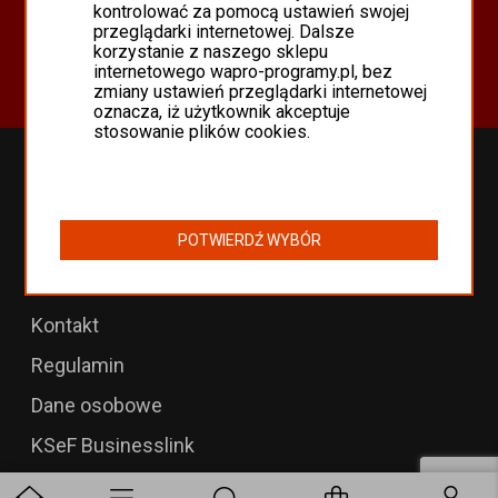
Oferta
kontrolować za pomocą ustawień swojej
przeglądarki internetowej. Dalsze
Programy Asseco WAPRO
korzystanie z naszego sklepu
Odnowienia 365 i aktualizacje
internetowego wapro-programy.pl, bez
zmiany ustawień przeglądarki internetowej
oznacza, iż użytkownik akceptuje
stosowanie plików cookies.
Przedłużenia WAPRO
B2B dla WAPRO Mag
POTWIERDŹ WYBÓR
Programy WAPRO
Formularz zwrotu
Kontakt
Regulamin
Dane osobowe
KSeF Businesslink