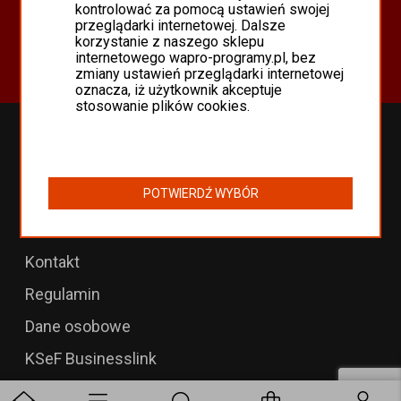
Oferta
kontrolować za pomocą ustawień swojej
przeglądarki internetowej. Dalsze
Programy Asseco WAPRO
korzystanie z naszego sklepu
Odnowienia 365 i aktualizacje
internetowego wapro-programy.pl, bez
zmiany ustawień przeglądarki internetowej
oznacza, iż użytkownik akceptuje
stosowanie plików cookies.
Przedłużenia WAPRO
B2B dla WAPRO Mag
POTWIERDŹ WYBÓR
Programy WAPRO
Formularz zwrotu
Kontakt
Regulamin
Dane osobowe
KSeF Businesslink