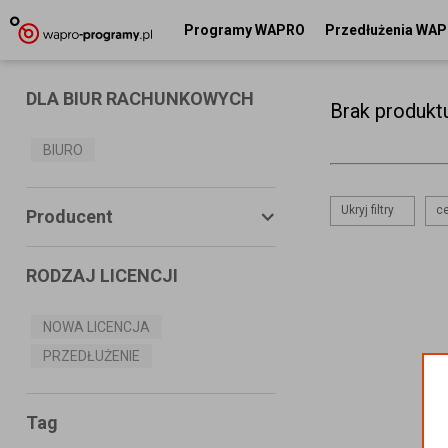
Programy WAPRO
Przedłużenia WA
DLA BIUR RACHUNKOWYCH
Brak produkt
BIURO
Ukryj filtry
ce
Producent
RODZAJ LICENCJI
ASSECO BUSINESS SOLUTIONS
S.A.
NOWA LICENCJA
PRZEDŁUŻENIE
MS SYSTEMS
CONNECTICO
Tag
MISTRAL.NET Sp. z o.o