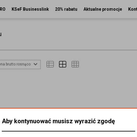
PRO
KSeF Businesslink
20% rabatu
Aktualne promocje
Kon
u
na brutto rosnąco
Aby kontynuować musisz wyrazić zgodę