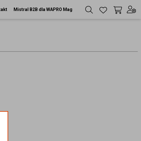
takt
Mistral B2B dla WAPRO Mag
Twój koszyk
(
0
szt
)
Zaloguj się
lub
Zarejestruj się
Język
PL
Waluta
zł