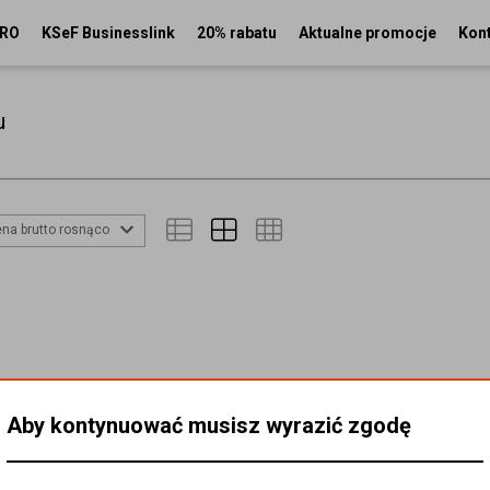
PRO
KSeF Businesslink
20% rabatu
Aktualne promocje
Kon
u
na brutto rosnąco
Aby kontynuować musisz wyrazić zgodę