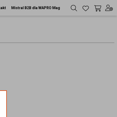
takt
Mistral B2B dla WAPRO Mag
Twój koszyk
(
0
szt
)
Zaloguj się
lub
Zarejestruj się
Język
PL
Waluta
zł