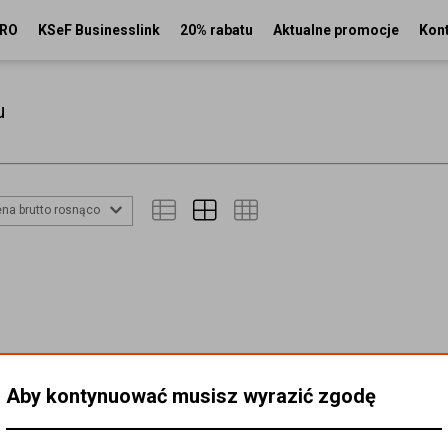
PRO
KSeF Businesslink
20% rabatu
Aktualne promocje
Kon
u
na brutto rosnąco
Aby kontynuować musisz wyrazić zgodę