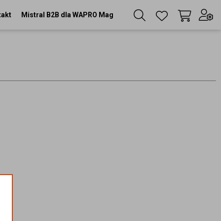
takt
Mistral B2B dla WAPRO Mag
Twój koszyk
(
0
szt
)
Zaloguj się
lub
Zarejestruj się
Język
PL
Waluta
zł