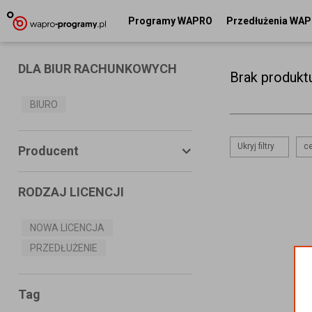
Programy WAPRO
Przedłużenia WA
DLA BIUR RACHUNKOWYCH
Brak produkt
BIURO
Ukryj filtry
ce
Producent
RODZAJ LICENCJI
ASSECO BUSINESS SOLUTIONS
S.A.
NOWA LICENCJA
PRZEDŁUŻENIE
MS SYSTEMS
CONNECTICO
Tag
MISTRAL.NET Sp. z o.o