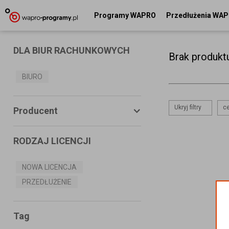
Programy WAPRO
Przedłużenia WA
DLA BIUR RACHUNKOWYCH
Brak produkt
BIURO
Ukryj filtry
ce
Producent
RODZAJ LICENCJI
ASSECO BUSINESS SOLUTIONS
S.A.
NOWA LICENCJA
PRZEDŁUŻENIE
MS SYSTEMS
CONNECTICO
Tag
MISTRAL.NET Sp. z o.o