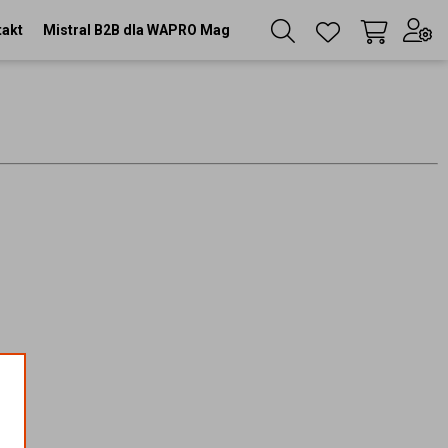
takt
Mistral B2B dla WAPRO Mag
Twój koszyk
(
0
szt
)
Zaloguj się
lub
Zarejestruj się
Język
PL
Waluta
zł