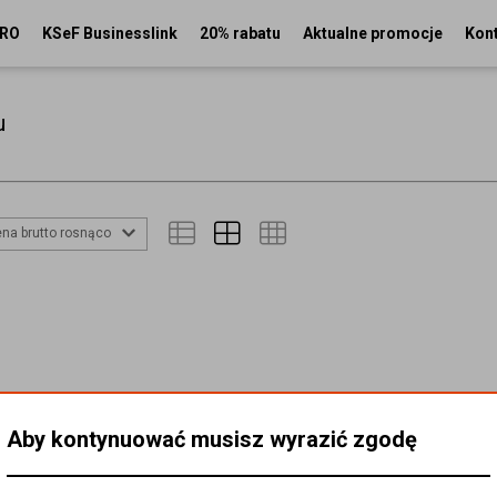
PRO
KSeF Businesslink
20% rabatu
Aktualne promocje
Kon
u
na brutto rosnąco
Aby kontynuować musisz wyrazić zgodę