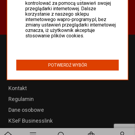
Oferta
kontrolować za pomocą ustawień swojej
przeglądarki internetowej. Dalsze
Programy Asseco WAPRO
korzystanie z naszego sklepu
Odnowienia 365 i aktualizacje
internetowego wapro-programy.pl, bez
zmiany ustawień przeglądarki internetowej
oznacza, iż użytkownik akceptuje
stosowanie plików cookies.
Przedłużenia WAPRO
B2B dla WAPRO Mag
POTWIERDŹ WYBÓR
Programy WAPRO
Formularz zwrotu
Kontakt
Regulamin
Dane osobowe
KSeF Businesslink