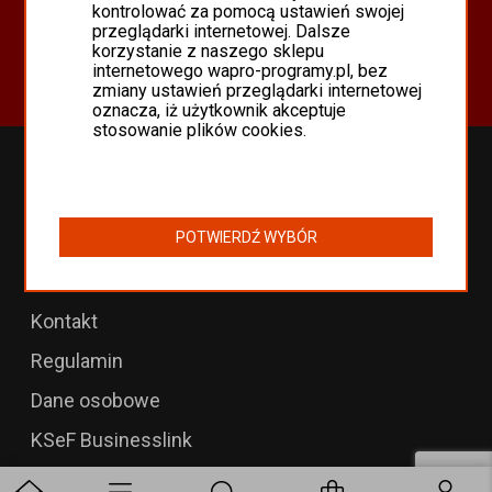
Oferta
kontrolować za pomocą ustawień swojej
przeglądarki internetowej. Dalsze
Programy Asseco WAPRO
korzystanie z naszego sklepu
Odnowienia 365 i aktualizacje
internetowego wapro-programy.pl, bez
zmiany ustawień przeglądarki internetowej
oznacza, iż użytkownik akceptuje
stosowanie plików cookies.
Przedłużenia WAPRO
B2B dla WAPRO Mag
POTWIERDŹ WYBÓR
Programy WAPRO
Formularz zwrotu
Kontakt
Regulamin
Dane osobowe
KSeF Businesslink