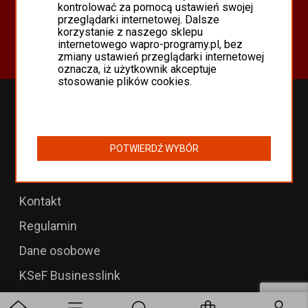
Oferta
kontrolować za pomocą ustawień swojej
przeglądarki internetowej. Dalsze
Programy Asseco WAPRO
korzystanie z naszego sklepu
Odnowienia 365 i aktualizacje
internetowego wapro-programy.pl, bez
zmiany ustawień przeglądarki internetowej
oznacza, iż użytkownik akceptuje
stosowanie plików cookies.
Przedłużenia WAPRO
B2B dla WAPRO Mag
POTWIERDŹ WYBÓR
Programy WAPRO
Formularz zwrotu
Kontakt
Regulamin
Dane osobowe
KSeF Businesslink