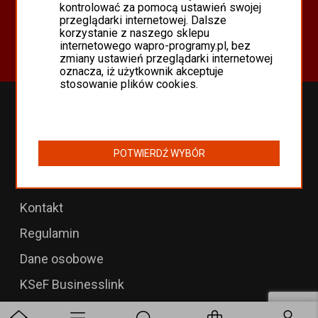
Oferta
kontrolować za pomocą ustawień swojej
przeglądarki internetowej. Dalsze
Programy Asseco WAPRO
korzystanie z naszego sklepu
Odnowienia 365 i aktualizacje
internetowego wapro-programy.pl, bez
zmiany ustawień przeglądarki internetowej
oznacza, iż użytkownik akceptuje
stosowanie plików cookies.
Przedłużenia WAPRO
B2B dla WAPRO Mag
POTWIERDŹ WYBÓR
Programy WAPRO
Formularz zwrotu
Kontakt
Regulamin
Dane osobowe
KSeF Businesslink