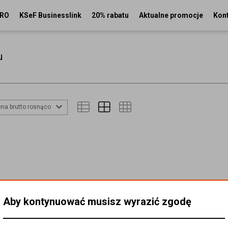
PRO
KSeF Businesslink
20% rabatu
Aktualne promocje
Kon
u
na brutto rosnąco
Aby kontynuować musisz wyrazić zgodę