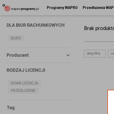
Programy WAPRO
Przedłużenia WA
DLA BIUR RACHUNKOWYCH
Brak produkt
BIURO
Ukryj filtry
ce
Producent
RODZAJ LICENCJI
ASSECO BUSINESS SOLUTIONS
S.A.
NOWA LICENCJA
PRZEDŁUŻENIE
MS SYSTEMS
CONNECTICO
Tag
MISTRAL.NET Sp. z o.o