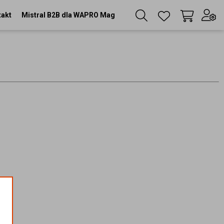
takt
Mistral B2B dla WAPRO Mag
Twój koszyk
(
0
szt
)
Zaloguj się
lub
Zarejestruj się
Język
PL
Waluta
zł