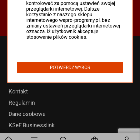
Oferta
kontrolować za pomocą ustawień swojej
przeglądarki internetowej. Dalsze
Programy Asseco WAPRO
korzystanie z naszego sklepu
Odnowienia 365 i aktualizacje
internetowego wapro-programy.pl, bez
zmiany ustawień przeglądarki internetowej
oznacza, iż użytkownik akceptuje
stosowanie plików cookies.
Przedłużenia WAPRO
B2B dla WAPRO Mag
POTWIERDŹ WYBÓR
Programy WAPRO
Formularz zwrotu
Kontakt
Regulamin
Dane osobowe
KSeF Businesslink