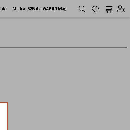
takt
Mistral B2B dla WAPRO Mag
Twój koszyk
(
0
szt
)
Zaloguj się
lub
Zarejestruj się
Język
PL
Waluta
zł