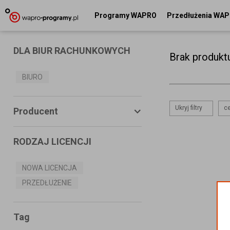
Programy WAPRO
Przedłużenia WA
DLA BIUR RACHUNKOWYCH
Brak produkt
BIURO
Ukryj filtry
ce
Producent
RODZAJ LICENCJI
ASSECO BUSINESS SOLUTIONS
S.A.
NOWA LICENCJA
PRZEDŁUŻENIE
MS SYSTEMS
CONNECTICO
Tag
MISTRAL.NET Sp. z o.o