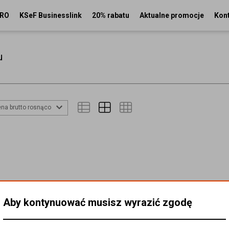
PRO
KSeF Businesslink
20% rabatu
Aktualne promocje
Kon
u
na brutto rosnąco
Aby kontynuować musisz wyrazić zgodę