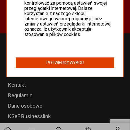
Oferta
kontrolować za pomocą ustawień swojej
przeglądarki internetowej. Dalsze
Programy Asseco WAPRO
korzystanie z naszego sklepu
Odnowienia 365 i aktualizacje
internetowego wapro-programy.pl, bez
zmiany ustawień przeglądarki internetowej
oznacza, iż użytkownik akceptuje
stosowanie plików cookies.
Przedłużenia WAPRO
B2B dla WAPRO Mag
POTWIERDŹ WYBÓR
Programy WAPRO
Formularz zwrotu
Kontakt
Regulamin
Dane osobowe
KSeF Businesslink