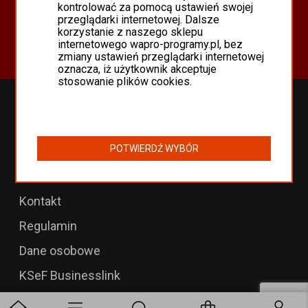
Oferta
kontrolować za pomocą ustawień swojej
przeglądarki internetowej. Dalsze
Programy Asseco WAPRO
korzystanie z naszego sklepu
Odnowienia 365 i aktualizacje
internetowego wapro-programy.pl, bez
zmiany ustawień przeglądarki internetowej
oznacza, iż użytkownik akceptuje
stosowanie plików cookies.
Przedłużenia WAPRO
B2B dla WAPRO Mag
POTWIERDŹ WYBÓR
Programy WAPRO
Formularz zwrotu
Kontakt
Regulamin
Dane osobowe
KSeF Businesslink