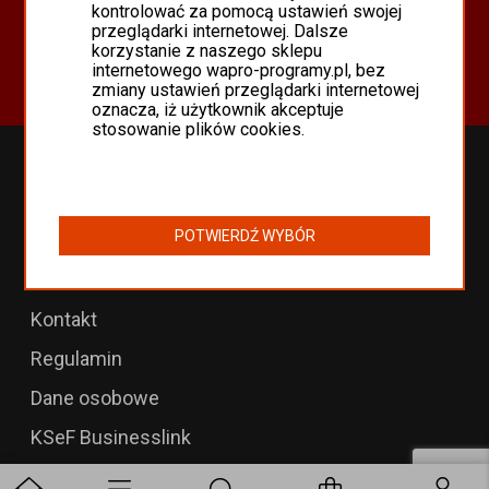
Oferta
kontrolować za pomocą ustawień swojej
przeglądarki internetowej. Dalsze
Programy Asseco WAPRO
korzystanie z naszego sklepu
Odnowienia 365 i aktualizacje
internetowego wapro-programy.pl, bez
zmiany ustawień przeglądarki internetowej
oznacza, iż użytkownik akceptuje
stosowanie plików cookies.
Przedłużenia WAPRO
B2B dla WAPRO Mag
POTWIERDŹ WYBÓR
Programy WAPRO
Formularz zwrotu
Kontakt
Regulamin
Dane osobowe
KSeF Businesslink