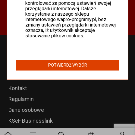
Oferta
kontrolować za pomocą ustawień swojej
przeglądarki internetowej. Dalsze
Programy Asseco WAPRO
korzystanie z naszego sklepu
Odnowienia 365 i aktualizacje
internetowego wapro-programy.pl, bez
zmiany ustawień przeglądarki internetowej
oznacza, iż użytkownik akceptuje
stosowanie plików cookies.
Przedłużenia WAPRO
B2B dla WAPRO Mag
POTWIERDŹ WYBÓR
Programy WAPRO
Formularz zwrotu
Kontakt
Regulamin
Dane osobowe
KSeF Businesslink