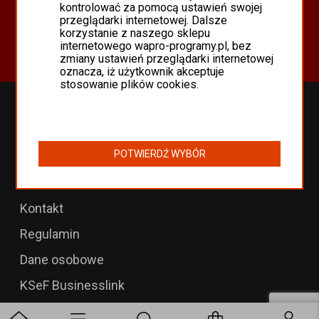
Oferta
kontrolować za pomocą ustawień swojej
przeglądarki internetowej. Dalsze
Programy Asseco WAPRO
korzystanie z naszego sklepu
Odnowienia 365 i aktualizacje
internetowego wapro-programy.pl, bez
zmiany ustawień przeglądarki internetowej
oznacza, iż użytkownik akceptuje
stosowanie plików cookies.
Przedłużenia WAPRO
B2B dla WAPRO Mag
POTWIERDŹ WYBÓR
Programy WAPRO
Formularz zwrotu
Kontakt
Regulamin
Dane osobowe
KSeF Businesslink