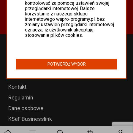
Oferta
kontrolować za pomocą ustawień swojej
przeglądarki internetowej. Dalsze
Programy Asseco WAPRO
korzystanie z naszego sklepu
Odnowienia 365 i aktualizacje
internetowego wapro-programy.pl, bez
zmiany ustawień przeglądarki internetowej
oznacza, iż użytkownik akceptuje
stosowanie plików cookies.
Przedłużenia WAPRO
B2B dla WAPRO Mag
POTWIERDŹ WYBÓR
Programy WAPRO
Formularz zwrotu
Kontakt
Regulamin
Dane osobowe
KSeF Businesslink