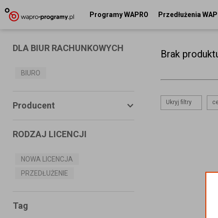
Programy WAPRO
Przedłużenia WA
DLA BIUR RACHUNKOWYCH
Brak produkt
BIURO
Ukryj filtry
ce
Producent
RODZAJ LICENCJI
ASSECO BUSINESS SOLUTIONS
S.A.
NOWA LICENCJA
PRZEDŁUŻENIE
MS SYSTEMS
CONNECTICO
Tag
MISTRAL.NET Sp. z o.o