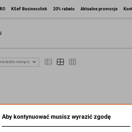
PRO
KSeF Businesslink
20% rabatu
Aktualne promocje
Kon
u
na brutto rosnąco
Aby kontynuować musisz wyrazić zgodę