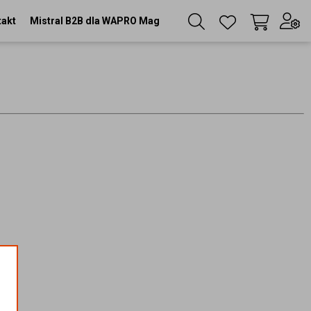
takt
Mistral B2B dla WAPRO Mag
Twój koszyk
(
0
szt
)
Zaloguj się
lub
Zarejestruj się
Język
PL
Waluta
zł