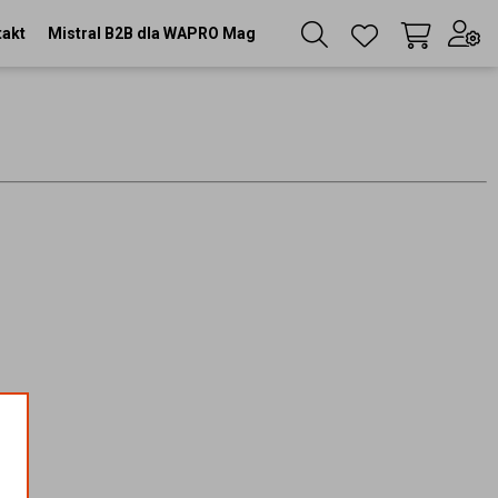
takt
Mistral B2B dla WAPRO Mag
Twój koszyk
(
0
szt
)
Zaloguj się
lub
Zarejestruj się
Język
PL
Waluta
zł