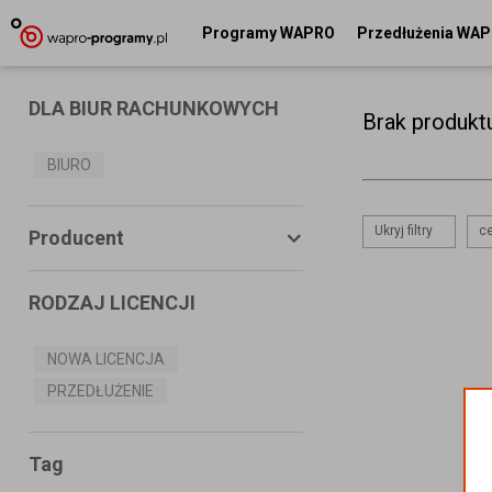
Programy WAPRO
Przedłużenia WA
DLA BIUR RACHUNKOWYCH
Brak produkt
BIURO
Ukryj filtry
ce
Producent
RODZAJ LICENCJI
ASSECO BUSINESS SOLUTIONS
S.A.
NOWA LICENCJA
PRZEDŁUŻENIE
MS SYSTEMS
CONNECTICO
Tag
MISTRAL.NET Sp. z o.o