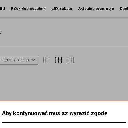
PRO
KSeF Businesslink
20% rabatu
Aktualne promocje
Kon
u
na brutto rosnąco
Aby kontynuować musisz wyrazić zgodę