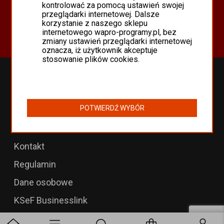
Oferta
kontrolować za pomocą ustawień swojej
przeglądarki internetowej. Dalsze
Programy Asseco WAPRO
korzystanie z naszego sklepu
Odnowienia 365 i aktualizacje
internetowego wapro-programy.pl, bez
zmiany ustawień przeglądarki internetowej
oznacza, iż użytkownik akceptuje
stosowanie plików cookies.
Przedłużenia WAPRO
B2B dla WAPRO Mag
POTWIERDŹ WYBÓR
Programy WAPRO
Formularz zwrotu
Kontakt
Regulamin
Dane osobowe
KSeF Businesslink