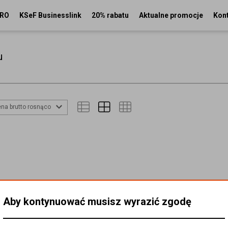
PRO
KSeF Businesslink
20% rabatu
Aktualne promocje
Kon
u
na brutto rosnąco
Aby kontynuować musisz wyrazić zgodę