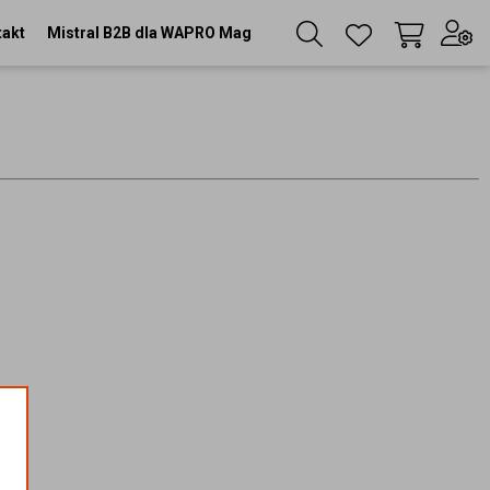
takt
Mistral B2B dla WAPRO Mag
Twój koszyk
(
0
szt
)
Zaloguj się
lub
Zarejestruj się
Język
PL
Waluta
zł