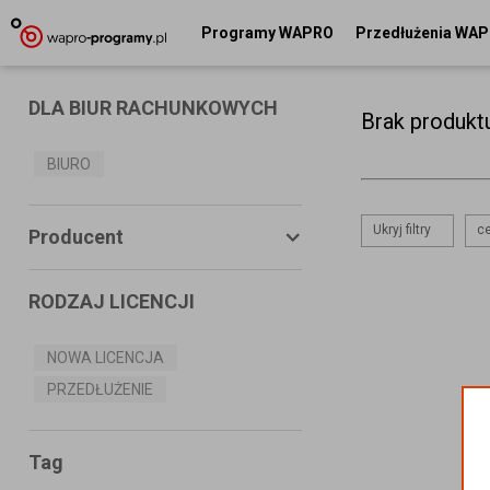
Programy WAPRO
Przedłużenia WA
DLA BIUR RACHUNKOWYCH
Brak produkt
BIURO
Ukryj filtry
ce
Producent
RODZAJ LICENCJI
ASSECO BUSINESS SOLUTIONS
S.A.
NOWA LICENCJA
PRZEDŁUŻENIE
MS SYSTEMS
CONNECTICO
Tag
MISTRAL.NET Sp. z o.o