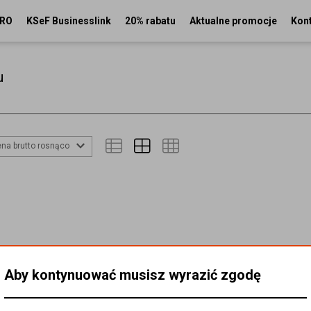
PRO
KSeF Businesslink
20% rabatu
Aktualne promocje
Kon
u
na brutto rosnąco
Aby kontynuować musisz wyrazić zgodę