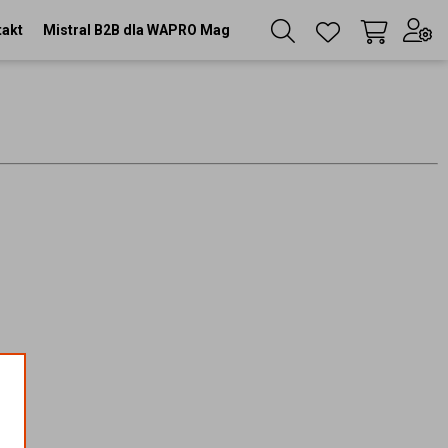
takt
Mistral B2B dla WAPRO Mag
Twój koszyk
(
0
szt
)
Zaloguj się
lub
Zarejestruj się
Język
PL
Waluta
zł