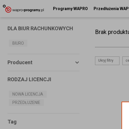
Programy WAPRO
Przedłużenia WA
DLA BIUR RACHUNKOWYCH
Brak produkt
BIURO
Ukryj filtry
ce
Producent
RODZAJ LICENCJI
ASSECO BUSINESS SOLUTIONS
S.A.
NOWA LICENCJA
PRZEDŁUŻENIE
MS SYSTEMS
CONNECTICO
Tag
MISTRAL.NET Sp. z o.o