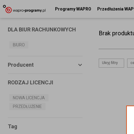
Programy WAPRO
Przedłużenia WA
DLA BIUR RACHUNKOWYCH
Brak produkt
BIURO
Ukryj filtry
ce
Producent
RODZAJ LICENCJI
ASSECO BUSINESS SOLUTIONS
S.A.
NOWA LICENCJA
PRZEDŁUŻENIE
MS SYSTEMS
CONNECTICO
Tag
MISTRAL.NET Sp. z o.o