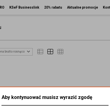
PRO
KSeF Businesslink
20% rabatu
Aktualne promocje
Kon
u
na brutto rosnąco
Aby kontynuować musisz wyrazić zgodę