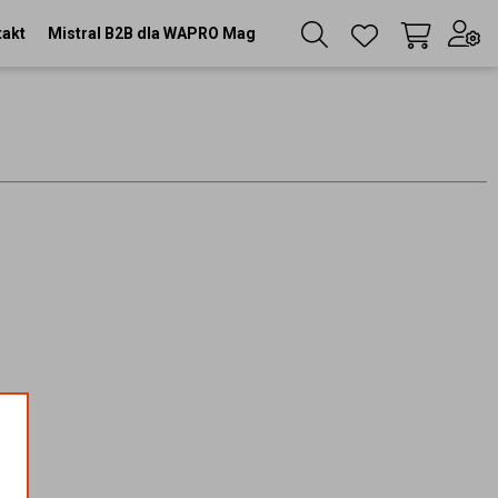
takt
Mistral B2B dla WAPRO Mag
Twój koszyk
(
0
szt
)
Zaloguj się
lub
Zarejestruj się
Język
PL
Waluta
zł