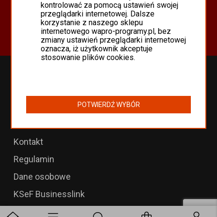
Oferta
kontrolować za pomocą ustawień swojej
przeglądarki internetowej. Dalsze
Programy Asseco WAPRO
korzystanie z naszego sklepu
Odnowienia 365 i aktualizacje
internetowego wapro-programy.pl, bez
zmiany ustawień przeglądarki internetowej
oznacza, iż użytkownik akceptuje
stosowanie plików cookies.
Przedłużenia WAPRO
B2B dla WAPRO Mag
POTWIERDŹ WYBÓR
Programy WAPRO
Formularz zwrotu
Kontakt
Regulamin
Dane osobowe
KSeF Businesslink