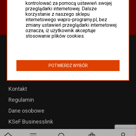
Oferta
kontrolować za pomocą ustawień swojej
przeglądarki internetowej. Dalsze
Programy Asseco WAPRO
korzystanie z naszego sklepu
Odnowienia 365 i aktualizacje
internetowego wapro-programy.pl, bez
zmiany ustawień przeglądarki internetowej
oznacza, iż użytkownik akceptuje
stosowanie plików cookies.
Przedłużenia WAPRO
B2B dla WAPRO Mag
POTWIERDŹ WYBÓR
Programy WAPRO
Formularz zwrotu
Kontakt
Regulamin
Dane osobowe
KSeF Businesslink