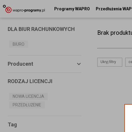
Programy WAPRO
Przedłużenia WA
DLA BIUR RACHUNKOWYCH
Brak produkt
BIURO
Ukryj filtry
ce
Producent
RODZAJ LICENCJI
ASSECO BUSINESS SOLUTIONS
S.A.
NOWA LICENCJA
PRZEDŁUŻENIE
MS SYSTEMS
CONNECTICO
Tag
MISTRAL.NET Sp. z o.o