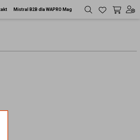
takt
Mistral B2B dla WAPRO Mag
Twój koszyk
(
0
szt
)
Zaloguj się
lub
Zarejestruj się
Język
PL
Waluta
zł