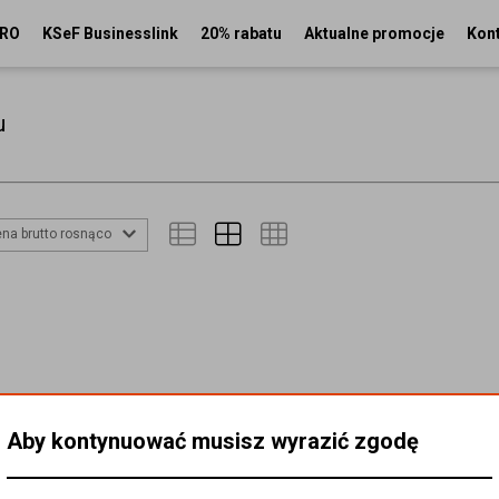
PRO
KSeF Businesslink
20% rabatu
Aktualne promocje
Kon
u
na brutto rosnąco
Aby kontynuować musisz wyrazić zgodę