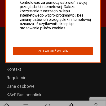
Oferta
kontrolować za pomocą ustawień swojej
przeglądarki internetowej. Dalsze
Programy Asseco WAPRO
korzystanie z naszego sklepu
Odnowienia 365 i aktualizacje
internetowego wapro-programy.pl, bez
zmiany ustawień przeglądarki internetowej
oznacza, iż użytkownik akceptuje
stosowanie plików cookies.
Przedłużenia WAPRO
B2B dla WAPRO Mag
POTWIERDŹ WYBÓR
Programy WAPRO
Formularz zwrotu
Kontakt
Regulamin
Dane osobowe
KSeF Businesslink