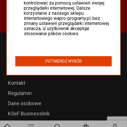
Oferta
kontrolować za pomocą ustawień swojej
przeglądarki internetowej. Dalsze
Programy Asseco WAPRO
korzystanie z naszego sklepu
Odnowienia 365 i aktualizacje
internetowego wapro-programy.pl, bez
zmiany ustawień przeglądarki internetowej
oznacza, iż użytkownik akceptuje
stosowanie plików cookies.
Przedłużenia WAPRO
B2B dla WAPRO Mag
POTWIERDŹ WYBÓR
Programy WAPRO
Formularz zwrotu
Kontakt
Regulamin
Dane osobowe
KSeF Businesslink