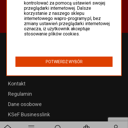
Oferta
kontrolować za pomocą ustawień swojej
przeglądarki internetowej. Dalsze
Programy Asseco WAPRO
korzystanie z naszego sklepu
Odnowienia 365 i aktualizacje
internetowego wapro-programy.pl, bez
zmiany ustawień przeglądarki internetowej
oznacza, iż użytkownik akceptuje
stosowanie plików cookies.
Przedłużenia WAPRO
B2B dla WAPRO Mag
POTWIERDŹ WYBÓR
Programy WAPRO
Formularz zwrotu
Kontakt
Regulamin
Dane osobowe
KSeF Businesslink