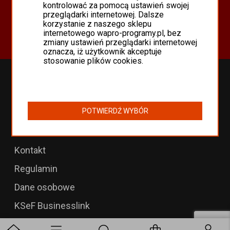
Oferta
kontrolować za pomocą ustawień swojej
przeglądarki internetowej. Dalsze
Programy Asseco WAPRO
korzystanie z naszego sklepu
Odnowienia 365 i aktualizacje
internetowego wapro-programy.pl, bez
zmiany ustawień przeglądarki internetowej
oznacza, iż użytkownik akceptuje
stosowanie plików cookies.
Przedłużenia WAPRO
B2B dla WAPRO Mag
POTWIERDŹ WYBÓR
Programy WAPRO
Formularz zwrotu
Kontakt
Regulamin
Dane osobowe
KSeF Businesslink