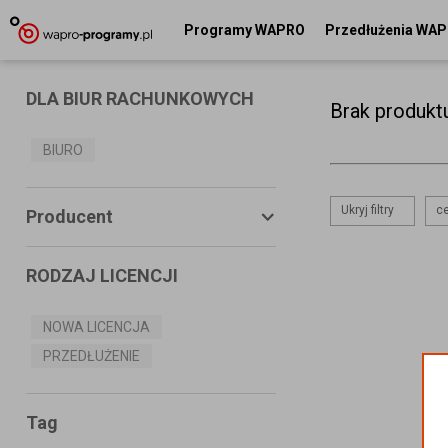
Programy WAPRO
Przedłużenia WA
DLA BIUR RACHUNKOWYCH
Brak produkt
BIURO
Ukryj filtry
ce
Producent
RODZAJ LICENCJI
ASSECO BUSINESS SOLUTIONS
S.A.
NOWA LICENCJA
PRZEDŁUŻENIE
MS SYSTEMS
CONNECTICO
Tag
MISTRAL.NET Sp. z o.o