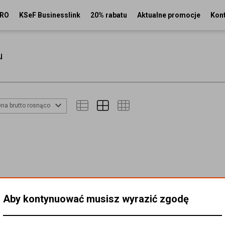
PRO
KSeF Businesslink
20% rabatu
Aktualne promocje
Kon
u
na brutto rosnąco
Aby kontynuować musisz wyrazić zgodę