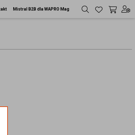
takt
Mistral B2B dla WAPRO Mag
Twój koszyk
(
0
szt
)
Zaloguj się
lub
Zarejestruj się
Język
PL
Waluta
zł