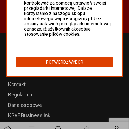
Oferta
kontrolować za pomocą ustawień swojej
przeglądarki internetowej. Dalsze
Programy Asseco WAPRO
korzystanie z naszego sklepu
Odnowienia 365 i aktualizacje
internetowego wapro-programy.pl, bez
zmiany ustawień przeglądarki internetowej
oznacza, iż użytkownik akceptuje
stosowanie plików cookies.
Przedłużenia WAPRO
B2B dla WAPRO Mag
POTWIERDŹ WYBÓR
Programy WAPRO
Formularz zwrotu
Kontakt
Regulamin
Dane osobowe
KSeF Businesslink