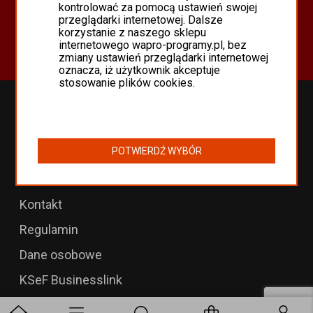
Oferta
kontrolować za pomocą ustawień swojej
przeglądarki internetowej. Dalsze
Programy Asseco WAPRO
korzystanie z naszego sklepu
Odnowienia 365 i aktualizacje
internetowego wapro-programy.pl, bez
zmiany ustawień przeglądarki internetowej
oznacza, iż użytkownik akceptuje
stosowanie plików cookies.
Przedłużenia WAPRO
B2B dla WAPRO Mag
POTWIERDŹ WYBÓR
Programy WAPRO
Formularz zwrotu
Kontakt
Regulamin
Dane osobowe
KSeF Businesslink