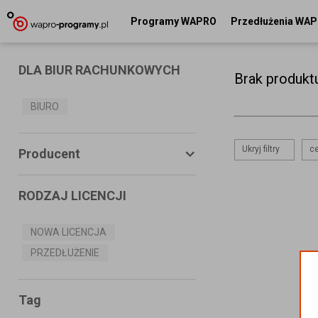
Programy WAPRO
Przedłużenia WA
DLA BIUR RACHUNKOWYCH
Brak produkt
BIURO
Ukryj filtry
ce
Producent
RODZAJ LICENCJI
ASSECO BUSINESS SOLUTIONS
S.A.
NOWA LICENCJA
PRZEDŁUŻENIE
MS SYSTEMS
CONNECTICO
Tag
MISTRAL.NET Sp. z o.o