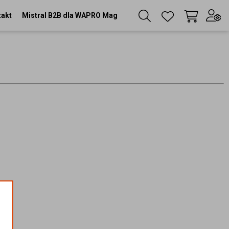
takt
Mistral B2B dla WAPRO Mag
Twój koszyk
(
0
szt
)
Zaloguj się
lub
Zarejestruj się
Język
PL
Waluta
zł