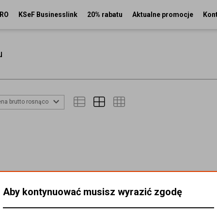
PRO
KSeF Businesslink
20% rabatu
Aktualne promocje
Kon
u
na brutto rosnąco
Aby kontynuować musisz wyrazić zgodę