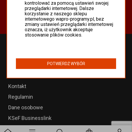
Oferta
kontrolować za pomocą ustawień swojej
przeglądarki internetowej. Dalsze
Programy Asseco WAPRO
korzystanie z naszego sklepu
Odnowienia 365 i aktualizacje
internetowego wapro-programy.pl, bez
zmiany ustawień przeglądarki internetowej
oznacza, iż użytkownik akceptuje
stosowanie plików cookies.
Przedłużenia WAPRO
B2B dla WAPRO Mag
POTWIERDŹ WYBÓR
Programy WAPRO
Formularz zwrotu
Kontakt
Regulamin
Dane osobowe
KSeF Businesslink