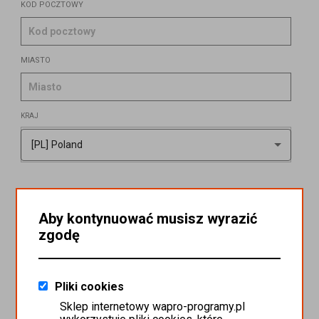
Kod pocztowy
Miasto
Kraj
Dane kupującego
Imię
Aby kontynuować musisz wyrazić
zgodę
Nazwisko
Pliki cookies
Sklep internetowy wapro-programy.pl