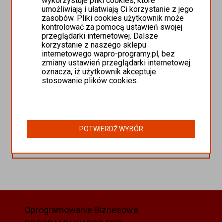
wykorzystuje pliki cookies, które
Adres e-mail
umożliwiają i ułatwiają Ci korzystanie z jego
zasobów. Pliki cookies użytkownik może
kontrolować za pomocą ustawień swojej
przeglądarki internetowej. Dalsze
Nr telefonu
korzystanie z naszego sklepu
internetowego wapro-programy.pl, bez
zmiany ustawień przeglądarki internetowej
oznacza, iż użytkownik akceptuje
stosowanie plików cookies.
Adres kupującego
Ulica i nr
POTWIERDŹ DANE
POTWIERDŹ WYBÓR
Kod pocztowy
WRÓĆ
Miasto
Oprogramowanie Biznesowe