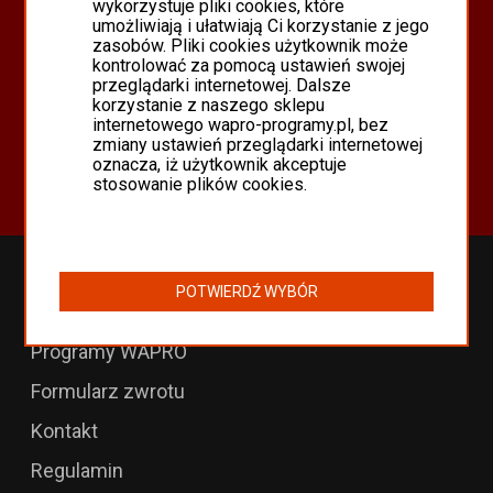
wykorzystuje pliki cookies, które
PROGRAMY WAPRO ERP
umożliwiają i ułatwiają Ci korzystanie z jego
PROGRAMY MISTRAL
zasobów. Pliki cookies użytkownik może
kontrolować za pomocą ustawień swojej
SYSTEM SCANMAG
przeglądarki internetowej. Dalsze
korzystanie z naszego sklepu
Oferta
internetowego wapro-programy.pl, bez
Programy Asseco WAPRO
zmiany ustawień przeglądarki internetowej
oznacza, iż użytkownik akceptuje
Odnowienia 365 i aktualizacje
stosowanie plików cookies.
Przedłużenia WAPRO
POTWIERDŹ WYBÓR
B2B dla WAPRO Mag
Programy WAPRO
Formularz zwrotu
Kontakt
Regulamin